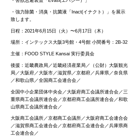
・害獣忌避装置「Evasi(エバジー）」
・強力除菌・消臭・抗菌液「Inact(イナクト）」を展示
致します。
日程：2021年6月15日（火）〜6月17日（木）
場所：インテックス大阪3号館・4号館 小間番号：2B-32
主催：FOOD STYLE Kansai 実行委員会
後援：近畿農政局／近畿経済産業局／（公財）大阪観光
局／大阪府／大阪市／滋賀県／京都府／兵庫県／奈良県
／和歌山県／全国商工会連合会／
全国中小企業団体中央会／大阪府商工会議所連合会／三
重県商工会議所連合会／京都府商工会議所連合会／和歌
山県商工会議所連合会／
大阪商工会議所／京都商工会議所／大阪府商工会連合会
／滋賀県商工会連合会／京都府商工会連合会／兵庫県商
工会連合会／