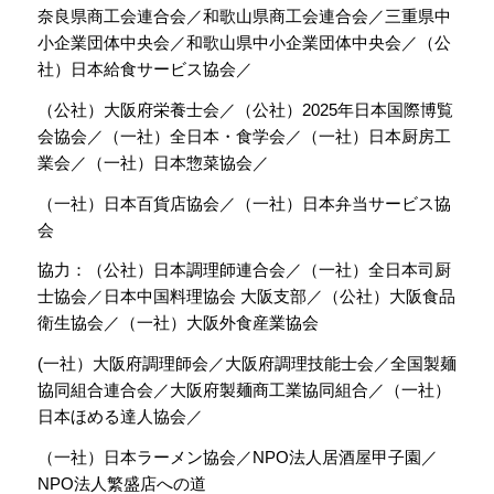
奈良県商工会連合会／和歌山県商工会連合会／三重県中
小企業団体中央会／和歌山県中小企業団体中央会／（公
社）日本給食サービス協会／
（公社）大阪府栄養士会／（公社）2025年日本国際博覧
会協会／（一社）全日本・食学会／（一社）日本厨房工
業会／（一社）日本惣菜協会／
（一社）日本百貨店協会／（一社）日本弁当サービス協
会
協力：（公社）日本調理師連合会／（一社）全日本司厨
士協会／日本中国料理協会 大阪支部／（公社）大阪食品
衛生協会／（一社）大阪外食産業協会
(一社）大阪府調理師会／大阪府調理技能士会／全国製麺
協同組合連合会／大阪府製麺商工業協同組合／（一社）
日本ほめる達人協会／
（一社）日本ラーメン協会／NPO法人居酒屋甲子園／
NPO法人繁盛店への道